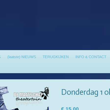
S
(laatste) NIEUWS
TERUGKIJKEN
INFO & CONTACT
Donderdag 1 o
€ 15,00