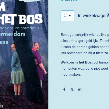
In winkelwagen
Een ogenschijnlijk vriendelijke
alles prima geregeld lijkt. Tenm
tussen de bomen gelden andere
iets ontspoord en blijkt niets zo 
Welkom in het Bos,
vol humor
momenten waarop je niet weet o
moet maken.
D
D
S
e
e
h
l
e
a
e
l
r
n
e